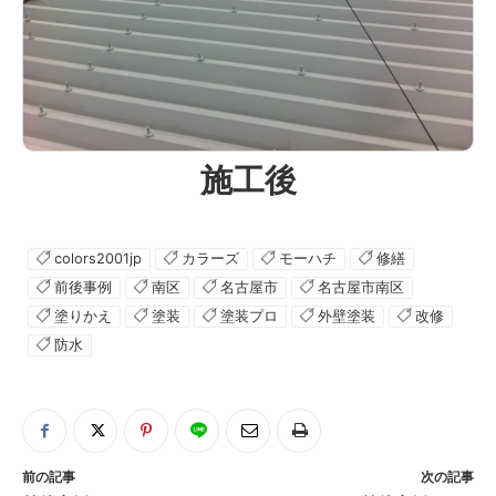
施工後
colors2001jp
カラーズ
モーハチ
修繕
前後事例
南区
名古屋市
名古屋市南区
塗りかえ
塗装
塗装プロ
外壁塗装
改修
防水
前の記事
次の記事