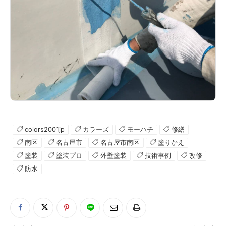
colors2001jp
カラーズ
モーハチ
修繕
南区
名古屋市
名古屋市南区
塗りかえ
塗装
塗装プロ
外壁塗装
技術事例
改修
防水